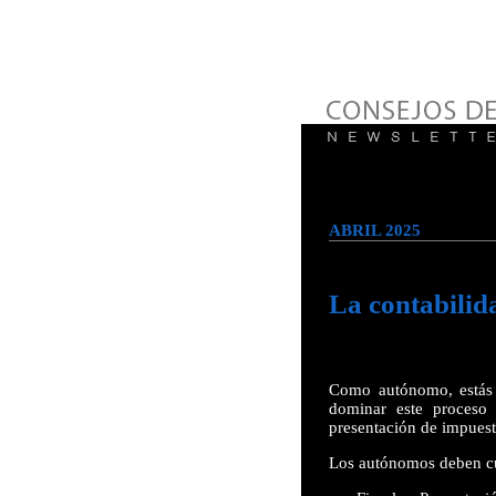
ABRIL 2025
La contabilid
Como autónomo, estás o
dominar este proceso 
presentación de impuesto
Los autónomos deben cu