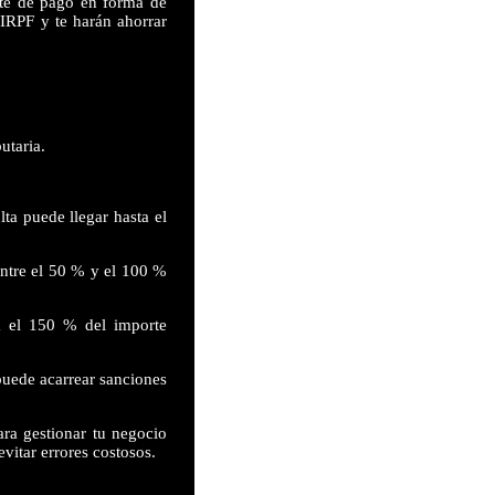
nte de pago en forma de
 IRPF y te harán ahorrar
utaria.
ta puede llegar hasta el
ntre el 50 % y el 100 %
a el 150 % del importe
puede acarrear sanciones
ara gestionar tu negocio
evitar errores costosos.