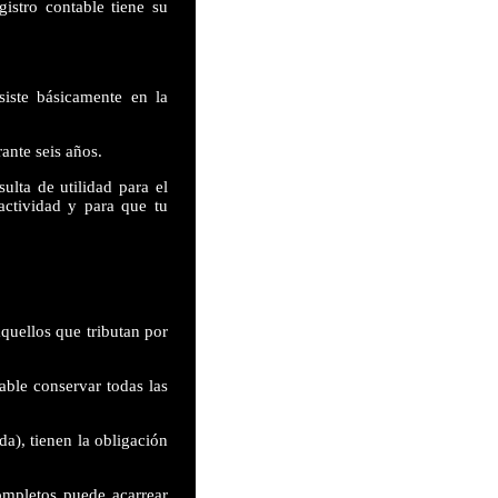
gistro contable tiene su
siste básicamente en la
ante seis años.
ulta de utilidad para el
ctividad y para que tu
aquellos que tributan por
able conservar todas las
da), tienen la obligación
ompletos puede acarrear