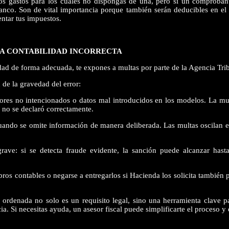
los gastos para los cuales no dispongas de una, pero sí un comproba
banco. Son de vital importancia porque también serán deducibles en el
entar tus impuestos.
NA CONTABILIDAD INCORRECTA
idad de forma adecuada, te expones a multas por parte de la Agencia Trib
de la gravedad del error:
res no intencionados o datos mal introducidos en los modelos. La mul
 no se declaró correctamente.
ando se omite información de manera deliberada. Las multas oscilan e
e: si se detecta fraude evidente, la sanción puede alcanzar hast
bros contables o negarse a entregarlos si Hacienda los solicita también 
 ordenada no solo es un requisito legal, sino una herramienta clave p
ia. Si necesitas ayuda, un asesor fiscal puede simplificarte el proceso y 