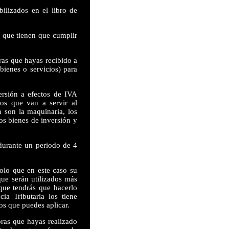
bilizados en el libro de
a que tienen que cumplir
ras que hayas recibido a
bienes o servicios) para
ersión a efectos de IVA
dos que van a servir al
n son la maquinaria, los
os bienes de inversión y
durante un periodo de 4
olo que en este caso su
ue serán utilizados más
 que tendrás que hacerlo
a Tributaria los tiene
os que puedes aplicar.
pras que hayas realizado