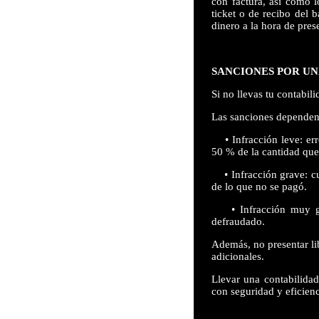
con factura, así como 
ticket o de recibo del 
dinero a la hora de pres
SANCIONES POR U
Si no llevas tu contabil
Las sanciones dependen 
• Infracción leve: erro
50 % de la cantidad que
• Infracción grave: cu
de lo que no se pagó.
• Infracción muy grav
defraudado.
Además, no presentar li
adicionales.
Llevar una contabilidad
con seguridad y eficienc