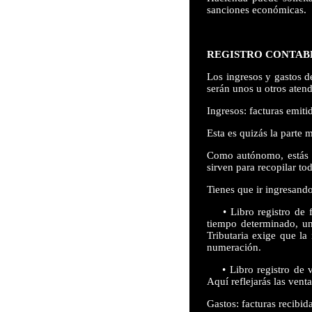
sanciones económicas.
REGISTRO CONTABL
Los ingresos y gastos d
serán unos u otros atend
Ingresos: facturas emiti
Esta es quizás la parte m
Como autónomo, estás ob
sirven para recopilar to
Tienes que ir ingresand
• Libro registro de fa
tiempo determinado, un
Tributaria exige que la
numeración.
• Libro registro de ven
Aquí reflejarás las vent
Gastos: facturas recibid