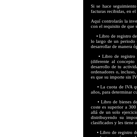
Si se hace seguimiento 
facturas recibidas, en e
Aquí controlarás la inv
con el requisito de que 
• Libro de registro de 
lo largo de un periodo 
desarrollar de manera óp
• Libro de registro de
(diferente al concepto
desarrollo de tu activi
ordenadores o, incluso,
es que su importe sin IV
• La cuota de IVA que 
años, para determinar c
• Libro de bienes de i
coste es superior a 30
allá de un solo ejercic
distribuyendo su impo
clasificados y les tien
• Libro de registro de 