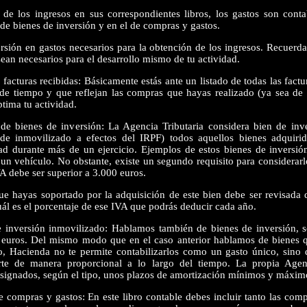
de los ingresos en sus correspondientes libros, los gastos son conta
l de bienes de inversión y en el de compras y gastos.
ersión en gastos necesarios para la obtención de los ingresos. Recuerd
sean necesarios para el desarrollo mismo de tu actividad.
facturas recibidas: Básicamente estás ante un listado de todas las factu
de tiempo y que reflejan las compras que hayas realizado (ya sea de 
tima tu actividad.
 bienes de inversión: La Agencia Tributaria considera bien de inv
 de inmovilizado a efectos del IRPF) todos aquellos bienes adquiri
dad durante más de un ejercicio. Ejemplos de estos bienes de inversió
 un vehículo. No obstante, existe un segundo requisito para considerarl
A debe ser superior a 3.000 euros.
hayas soportado por la adquisición de este bien debe ser revisada 
uál es el porcentaje de ese IVA que podrás deducir cada año.
nversión inmovilizado: Hablamos también de bienes de inversión, s
0 euros. Del mismo modo que en el caso anterior hablamos de bienes q
io, Hacienda no te permite contabilizarlos como un gasto único, sino
rte de manera proporcional a lo largo del tiempo. La propia Agenci
e asignados, según el tipo, unos plazos de amortización mínimos y máxim
compras y gastos: En este libro contable debes incluir tanto las com