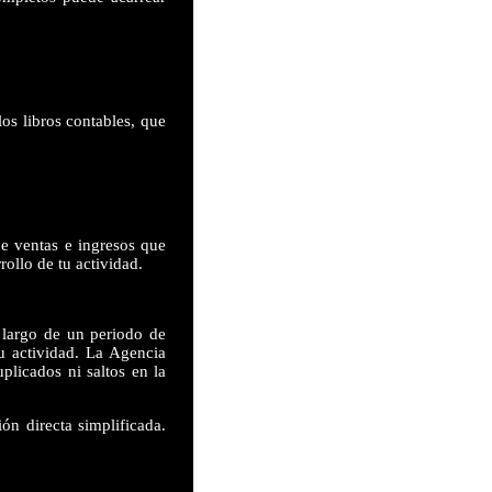
os libros contables, que
de ventas e ingresos que
rollo de tu actividad.
 largo de un periodo de
u actividad. La Agencia
plicados ni saltos en la
ón directa simplificada.