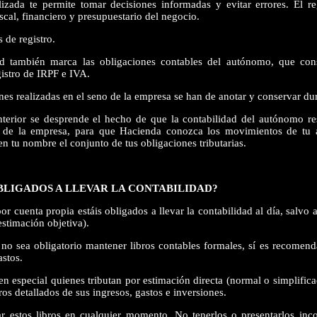
izada te permite tomar decisiones informadas y evitar errores. El re
iscal, financiero y presupuestario del negocio.
 de registro.
ad también marca las obligaciones contables del autónomo, que con
gistro de IRPF e IVA.
es realizadas en el seno de la empresa se han de anotar y conservar dur
nterior se desprende el hecho de que la contabilidad del autónomo res
o de la empresa, para que Hacienda conozca los movimientos de tu a
n tu nombre el conjunto de tus obligaciones tributarias.
BLIGADOS A LLEVAR LA CONTABILIDAD?
or cuenta propia estáis obligados a llevar la contabilidad al día, salvo 
estimación objetiva).
no sea obligatorio mantener libros contables formales, sí es recomend
astos.
n especial quienes tributan por estimación directa (normal o simplifica
ros detallados de sus ingresos, gastos e inversiones.
ar estos libros en cualquier momento. No tenerlos o presentarlos inc