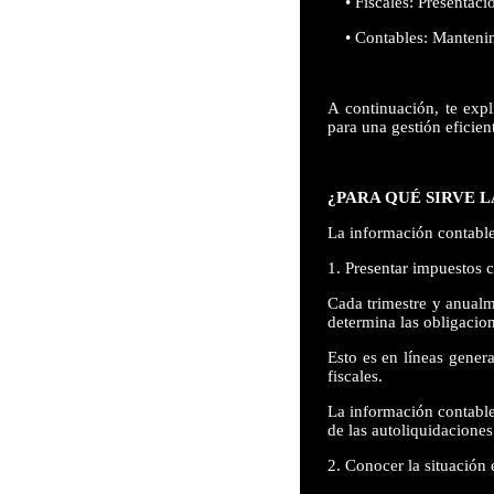
• Fiscales: Presentaci
• Contables: Mantenimie
A continuación, te expl
para una gestión eficien
¿PARA QUÉ SIRVE 
La información contable 
1. Presentar impuestos 
Cada trimestre y anualm
determina las obligacion
Esto es en líneas gener
fiscales.
La información contable,
de las autoliquidaciones
2. Conocer la situación