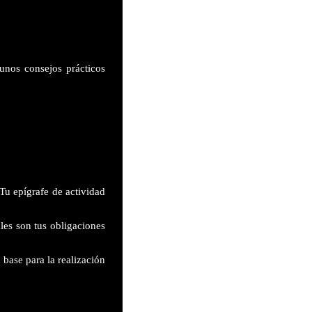
gunos consejos prácticos
Tu epígrafe de actividad
les son tus obligaciones
 base para la realización