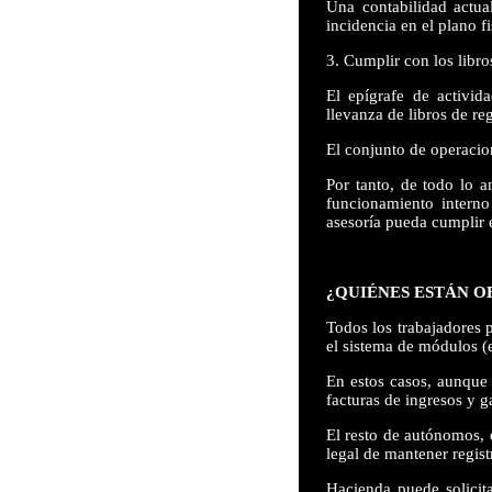
Una contabilidad actual
incidencia en el plano f
3. Cumplir con los libros
El epígrafe de activid
llevanza de libros de re
El conjunto de operacion
Por tanto, de todo lo a
funcionamiento intern
asesoría pueda cumplir e
¿QUIÉNES ESTÁN O
Todos los trabajadores p
el sistema de módulos (
En estos casos, aunque 
facturas de ingresos y g
El resto de autónomos, e
legal de mantener regist
Hacienda puede solicit